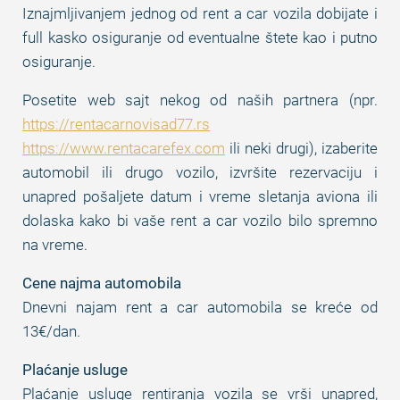
Iznajmljivanjem jednog od rent a car vozila dobijate i
full kasko osiguranje od eventualne štete kao i putno
osiguranje.
Posetite web sajt nekog od naših partnera (npr.
https://rentacarnovisad77.rs
https://www.rentacarefex.com
ili neki drugi), izaberite
automobil ili drugo vozilo, izvršite rezervaciju i
unapred pošaljete datum i vreme sletanja aviona ili
dolaska kako bi vaše rent a car vozilo bilo spremno
na vreme.
Cene najma automobila
Dnevni najam rent a car automobila se kreće od
13€/dan.
Plaćanje usluge
Plaćanje usluge rentiranja vozila se vrši unapred,