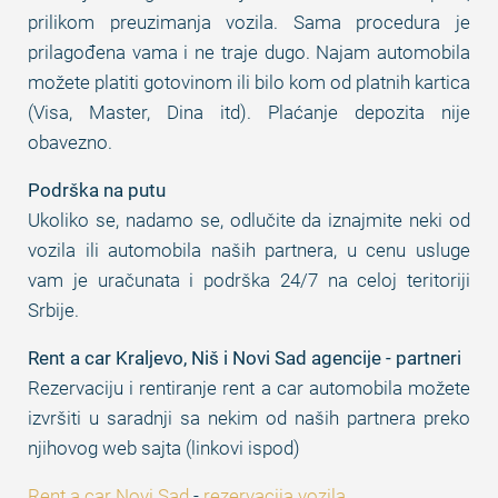
prilikom preuzimanja vozila. Sama procedura je
prilagođena vama i ne traje dugo. Najam automobila
možete platiti gotovinom ili bilo kom od platnih kartica
(Visa, Master, Dina itd). Plaćanje depozita nije
obavezno.
Podrška na putu
Ukoliko se, nadamo se, odlučite da iznajmite neki od
vozila ili automobila naših partnera, u cenu usluge
vam je uračunata i podrška 24/7 na celoj teritoriji
Srbije.
Rent a car Kraljevo, Niš i Novi Sad agencije - partneri
Rezervaciju i rentiranje rent a car automobila možete
izvršiti u saradnji sa nekim od naših partnera preko
njihovog web sajta (linkovi ispod)
Rent a car Novi Sad
-
rezervacija vozila