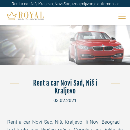
Rent a car Niš, Kraljevo, Novi Sad, iznajmljivanje automobila:
Srbija
Rent a car Novi Sad, Niš i
Kraljevo
03.02.2021
Rent a car Novi Sad, Niš, Kraljevo ili Novi Beograd -
tražili ste ove ključne reči u Google-u jer želite da