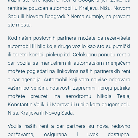
rentirate pouzdan automobil u Kraljevu, Nišu, Novom
Sadu ili Novom Beogradu? Nema sumnje, na pravom
ste mestu.
Kod naših poslovnih partnera možete da rezervišete
automobil ili bilo koje drugo vozilo kao što su putnički
ili teretni kombi, pick-up itd. Celokupnu ponudu rent a
car vozila sa manuelnim ili automatskim menjačem
možete pogledati na linkovima naših partnerskih rent
a car agencija. Automobil koji vam najviše odgovara
vašim po veličini, nosivosti, zapremini i broju putnika
možete preuzeti na aerodromu Nikola Tesla,
Konstantin Veliki ili Morava ili u bilo kom drugom delu
Niša, Kraljeva ili Novog Sada.
Vozila naših rent a car partnera su nova, redovno
održavama, osigurana i uvek dostupna.