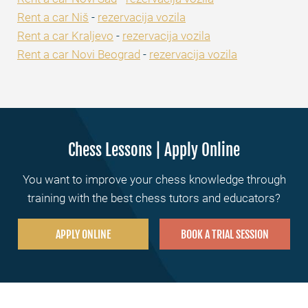
Rent a car Niš
-
rezervacija vozila
Rent a car Kraljevo
-
rezervacija vozila
Rent a car Novi Beograd
-
rezervacija vozila
Chess Lessons | Apply Online
You want to improve your chess knowledge through
training with the best chess tutors and educators?
APPLY ONLINE
BOOK A TRIAL SESSION