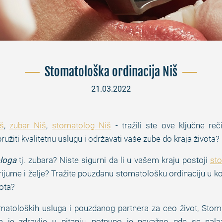
Stomatološka ordinacija Niš
21.03.2022
š
,
zubar Niš
,
stomatolog Niš
- tražili ste ove ključne re
žiti kvalitetnu uslugu i održavati vaše zube do kraja života?
loga
tj. zubara? Niste sigurni da li u vašem kraju postoji
sto
erijume i želje? Tražite pouzdanu stomatološku ordinaciju u k
ota?
tomatoloških usluga i pouzdanog partnera za ceo život, Sto
a je zdravlje u pitanju, potpuno je nevažno gde se nalaz