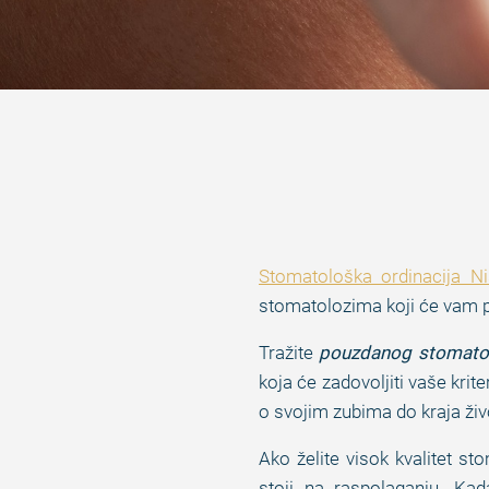
Stomatološka ordinacija Ni
stomatolozima koji će vam pru
Tražite
pouzdanog stomato
koja će zadovoljiti vaše krit
o svojim zubima do kraja živ
Ako želite visok kvalitet s
stoji na raspolaganju. Kad