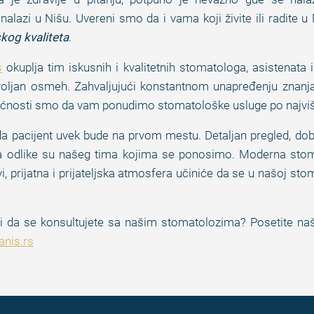
nalazi u Nišu. Uvereni smo da i vama koji živite ili radit
kog kvaliteta
.
š
okuplja tim iskusnih i kvalitetnih stomatologa, asistenata 
ovoljan osmeh. Zahvaljujući konstantnom unapređenju znanj
ogućnosti smo da vam ponudimo stomatološke usluge po najvi
a pacijent uvek bude na prvom mestu. Detaljan pregled, dobr
a odlike su našeg tima kojima se ponosimo. Moderna stom
i, prijatna i prijateljska atmosfera učiniće da se u našoj st
ili da se konsultujete sa našim stomatolozima? Posetite naš
nis.rs