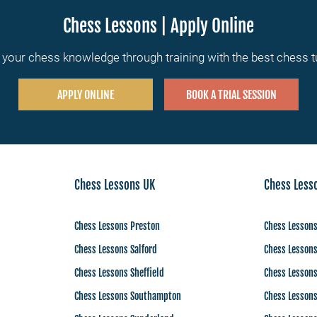
Chess Lessons | Apply Online
your chess knowledge through training with the best chess 
APPLY ONLINE
BOOK A TRIAL SESSION
Chess Lessons UK
Chess Less
Chess Lessons Preston
Chess Lesson
Chess Lessons Salford
Chess Lesson
Chess Lessons Sheffield
Chess Lesson
Chess Lessons Southampton
Chess Lessons