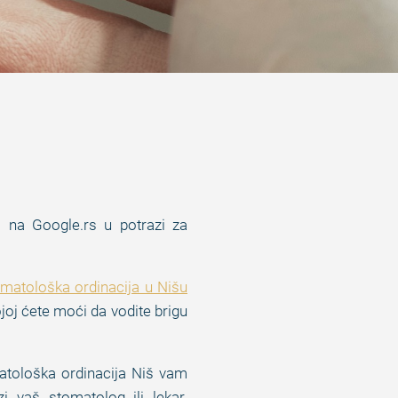
či na Google.rs u potrazi za
matološka ordinacija u Nišu
ojoj ćete moći da vodite brigu
matološka ordinacija Niš vam
i vaš stomatolog ili lekar.