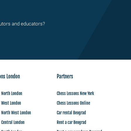
tutors and educators?
ons London
Partners
s North London
Chess Lessons New York
s West London
Chess Lessons Online
s North West London
Car rental Beograd
 Central London
Rent a car Beograd