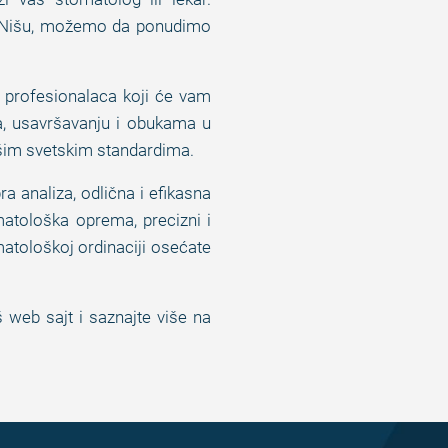
e u Nišu, možemo da ponudimo
i profesionalaca koji će vam
a, usavršavanju i obukama u
šim svetskim standardima.
a analiza, odlična i efikasna
atološka oprema, precizni i
omatološkoj ordinaciji osećate
 web sajt i saznajte više na