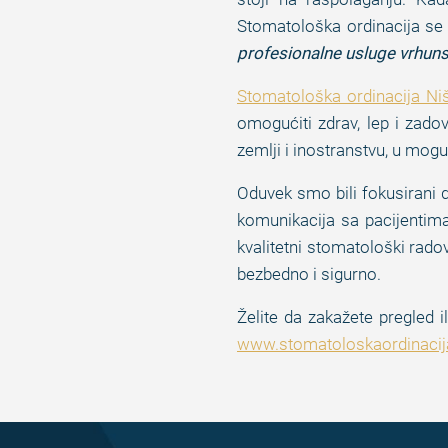
Stomatološka ordinacija se 
profesionalne usluge vrhuns
Stomatološka ordinacija Ni
omogućiti zdrav, lep i zad
zemlji i inostranstvu, u m
Oduvek smo bili fokusirani d
komunikacija sa pacijentim
kvalitetni stomatološki radov
bezbedno i sigurno.
Želite da zakažete pregled 
www.stomatoloskaordinacija