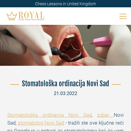
Chess Lessons in United Kingdom
Stomatološka ordinacija Novi Sad
21.03.2022
Stomatološka ordinacija Novi Sad
,
zubar
Novi
Sad,
stomatolog Novi Sad
- tražili ste ove ključne reči
na Google.rs u potrazi za stomatolozima koji će vam