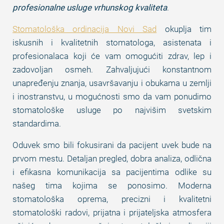
profesionalne usluge vrhunskog kvaliteta
.
Stomatološka ordinacija Novi Sad
okuplja tim
iskusnih i kvalitetnih stomatologa, asistenata i
profesionalaca koji će vam omogućiti zdrav, lep i
zadovoljan osmeh. Zahvaljujući konstantnom
unapređenju znanja, usavršavanju i obukama u zemlji
i inostranstvu, u mogućnosti smo da vam ponudimo
stomatološke usluge po najvišim svetskim
standardima.
Oduvek smo bili fokusirani da pacijent uvek bude na
prvom mestu. Detaljan pregled, dobra analiza, odlična
i efikasna komunikacija sa pacijentima odlike su
našeg tima kojima se ponosimo. Moderna
stomatološka oprema, precizni i kvalitetni
stomatološki radovi, prijatna i prijateljska atmosfera