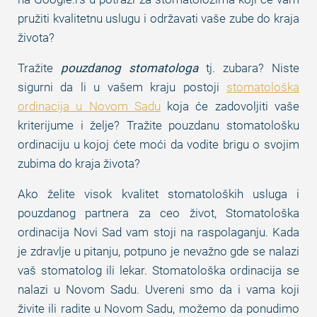
pružiti kvalitetnu uslugu i održavati vaše zube do kraja
života?
Tražite
pouzdanog stomatologa
tj. zubara? Niste
sigurni da li u vašem kraju postoji
stomatološka
ordinacija u Novom Sadu
koja će zadovoljiti vaše
kriterijume i želje? Tražite pouzdanu stomatološku
ordinaciju u kojoj ćete moći da vodite brigu o svojim
zubima do kraja života?
Ako želite visok kvalitet stomatoloških usluga i
pouzdanog partnera za ceo život, Stomatološka
ordinacija Novi Sad vam stoji na raspolaganju. Kada
je zdravlje u pitanju, potpuno je nevažno gde se nalazi
vaš stomatolog ili lekar. Stomatološka ordinacija se
nalazi u Novom Sadu. Uvereni smo da i vama koji
živite ili radite u Novom Sadu, možemo da ponudimo